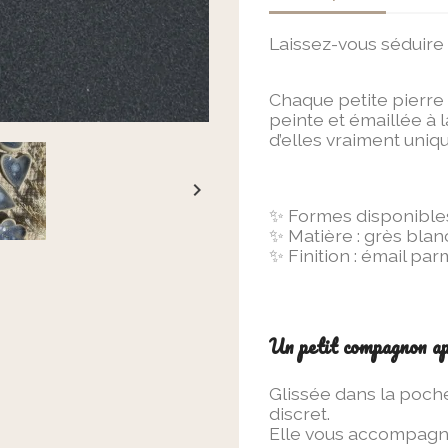
Laissez-vous séduire
Chaque petite pierre 
peinte et émaillée à 
d’elles vraiment uniqu

✨ Formes disponibles 
✨ Matière : grès blan
✨ Finition : émail par
Un petit compagnon ap
Glissée dans la poch
discret.
Elle vous accompagne