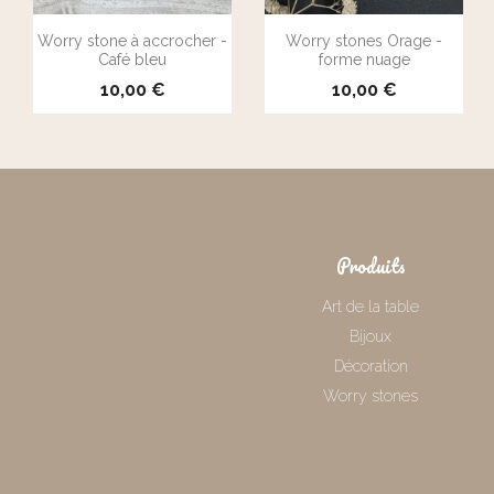


Aperçu rapide
Aperçu rapide
Worry stone à accrocher -
Worry stones Orage -
Café bleu
forme nuage
10,00 €
10,00 €
Produits
Art de la table
Bijoux
Décoration
Worry stones