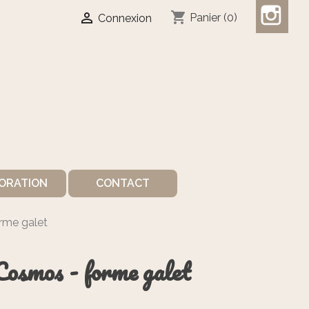
shopping_cart

Panier
(0)
Connexion
ORATION
CONTACT
rme galet
osmos - forme galet