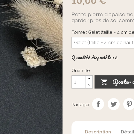
10,00 €
Petite pierre d'apaisemen
garder près de soi comm
Forme : Galet (taille ~ 4 cm d
Quantité disponible : 3
Quantité
Ajouter 

Partager
Description
Détai