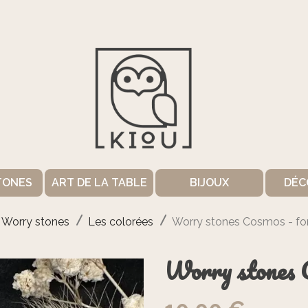
TONES
ART DE LA TABLE
BIJOUX
DÉC
Worry stones
Les colorées
Worry stones Cosmos - fo
Worry stones C