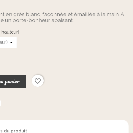
t en grès blanc, façonnée et émaillée à la main. A
e un porte-bonheur apaisant.
e hauteur)
au panier
favorite_border
ls du produit