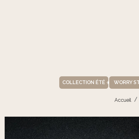
COLLECTION ÉTÉ ☀️
WORRY S
Accueil