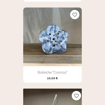
favorite_border
Bobèche "Cosmos"
10,00 €
favorite_border