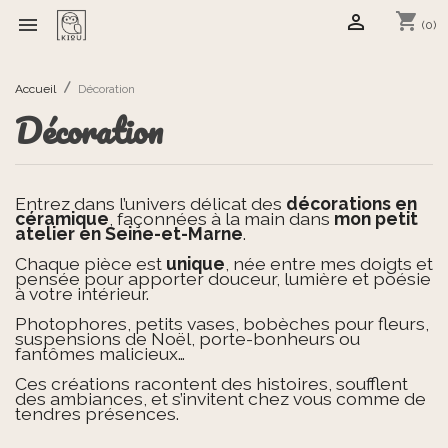
shopping_cart


(0)
Accueil
Décoration
Décoration
Entrez dans l’univers délicat des
décorations en
céramique
, façonnées à la main dans
mon petit
atelier en Seine-et-Marne
.
Chaque pièce est
unique
, née entre mes doigts et
pensée pour apporter douceur, lumière et poésie
à votre intérieur.
Photophores, petits vases, bobèches pour fleurs,
suspensions de Noël, porte-bonheurs ou
fantômes malicieux…
Ces créations racontent des histoires, soufflent
des ambiances, et s’invitent chez vous comme de
tendres présences.