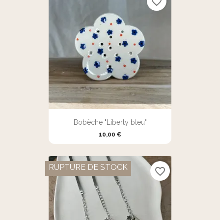
favorite_border
Bobèche "Liberty bleu"
10,00 €
RUPTURE DE STOCK
favorite_border