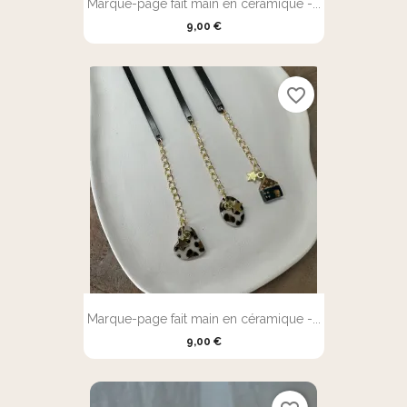
Marque-page fait main en céramique -...
9,00 €
favorite_border
Marque-page fait main en céramique -...
9,00 €