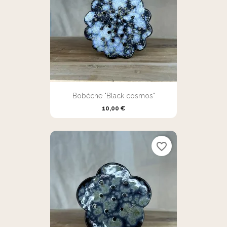
Bobèche "Black cosmos"
10,00 €
favorite_border