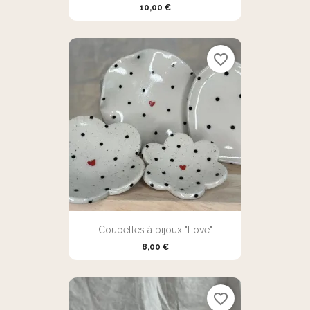
10,00 €
favorite_border
Coupelles à bijoux "Love"
8,00 €
favorite_border