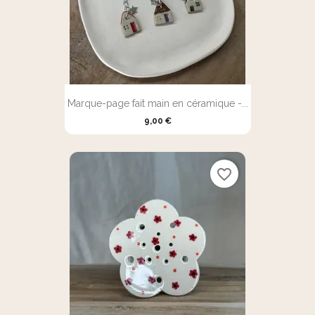
Marque-page fait main en céramique -...
9,00 €
favorite_border