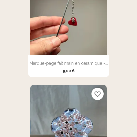
Marque-page fait main en céramique -...
9,00 €
favorite_border