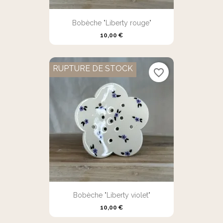
Bobèche "Liberty rouge"
10,00 €
RUPTURE DE STOCK
favorite_border
Bobèche "Liberty violet"
10,00 €