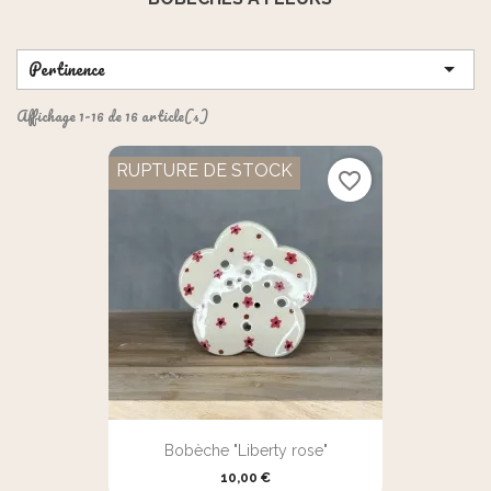
Pertinence

Affichage 1-16 de 16 article(s)
RUPTURE DE STOCK
favorite_border
Bobèche "Liberty rose"
10,00 €