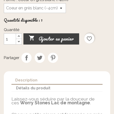
Quantité disponible : 1
Quantité
Ajouter au panier

favorite_border
Partager
Description
Détails du produit
Laissez-vous séduire par la douceur de
ces
Worry Stones Lac de montagne
.