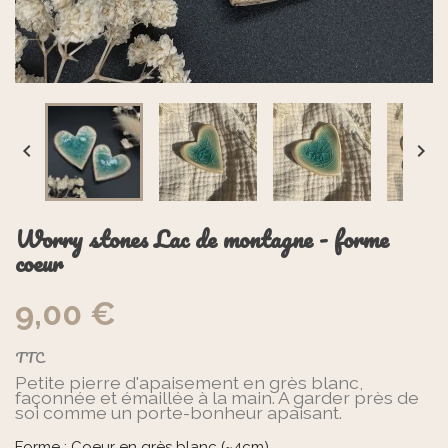


Worry stones Lac de montagne - forme
coeur
9,00 €
TTC
Petite pierre d'apaisement en grès blanc,
façonnée et émaillée à la main. A garder près de
soi comme un porte-bonheur apaisant.
Forme : Coeur en grès blanc (~4cm)