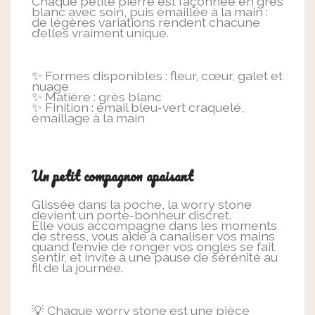
Chaque petite pierre est façonnée en grès
blanc avec soin, puis émaillée à la main :
de légères variations rendent chacune
d’elles vraiment unique.
✨ Formes disponibles : fleur, cœur, galet et
nuage
✨ Matière : grès blanc
✨ Finition : émail bleu-vert craquelé,
émaillage à la main
Un petit compagnon apaisant
Glissée dans la poche, la worry stone
devient un porte-bonheur discret.
Elle vous accompagne dans les moments
de stress, vous aide à canaliser vos mains
quand l’envie de ronger vos ongles se fait
sentir, et invite à une pause de sérénité au
fil de la journée.
💡 Chaque worry stone est une pièce