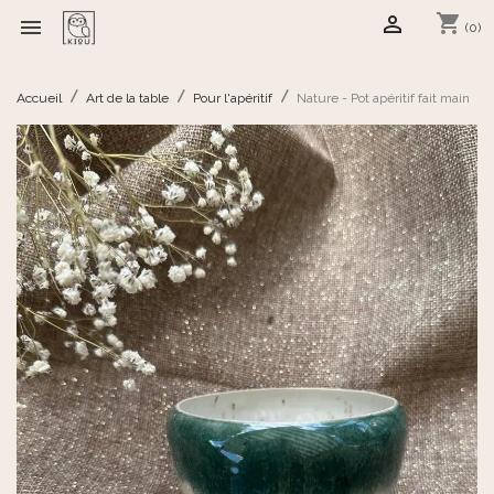
shopping_cart


(0)
Accueil
Art de la table
Pour l'apéritif
Nature - Pot apéritif fait main