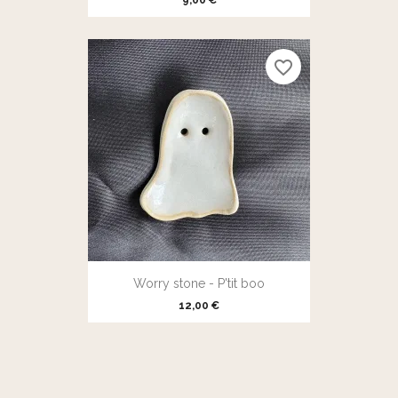
9,00 €
favorite_border
Worry stone - P'tit boo
12,00 €