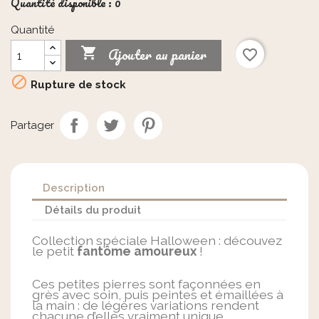
Quantité disponible : 0
Quantité
Ajouter au panier

favorite_border

Rupture de stock
Partager
Description
Détails du produit
Collection spéciale Halloween : découvez
le petit
fantôme amoureux
!
Ces petites pierres sont façonnées en
grès avec soin, puis peintes et émaillées à
la main : de légères variations rendent
chacune d’elles vraiment unique.